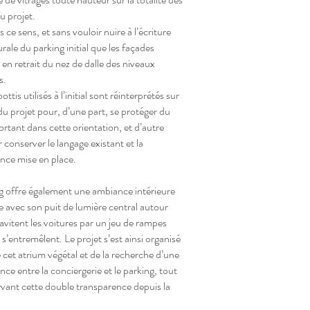
u projet.
 ce sens, et sans vouloir nuire à l’écriture
rale du parking initial que les façades
 en retrait du nez de dalle des niveaux
s.
bottis utilisés à l’initial sont réinterprétés sur
 du projet pour, d’une part, se protéger du
ortant dans cette orientation, et d’autre
 conserver le langage existant et la
nce mise en place.
g offre également une ambiance intérieure
 avec son puit de lumière central autour
avitent les voitures par un jeu de rampes
s’entremêlent. Le projet s’est ainsi organisé
 cet atrium végétal et de la recherche d’une
nce entre la conciergerie et le parking, tout
vant cette double transparence depuis la