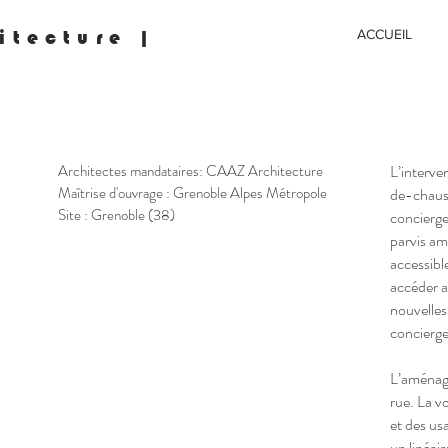
itecture |
ACCUEIL
Architectes mandataires: CAAZ Architecture
L’interve
Maîtrise d'ouvrage : Grenoble Alpes Métropole
de-chauss
Site : Grenoble (38)
concierge
parvis am
accessibl
accéder a
nouvelles 
concierge
L’aménage
rue. La vo
et des usa
un linéair