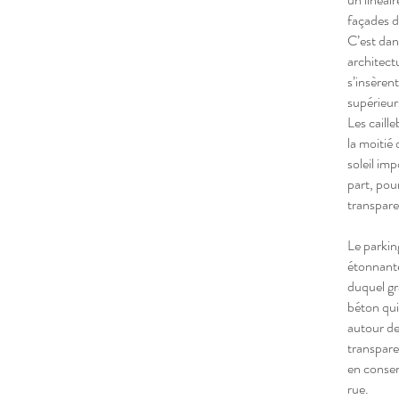
façades d
C’est dans
architectu
s’insèrent
supérieur
Les caille
la moitié
soleil imp
part, pour
transpare
Le parkin
étonnante
duquel gr
béton qui 
autour de
transpare
en conser
rue.