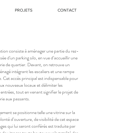
PROJETS
CONTACT
ntion consiste à aménager une partie du rez-
ée d'un parking silo, en vue d’accueillir une
rie de quartier. Devant, on retrouve un
énagé intégrant les escaliers et une rampe
e. Cet accès principal est indispensable pour
ux nouveaux locaux et délimiter les
entrées, tout en venant signifier le projet de
rie aux passants.
ment se positionne telle une vitrine sur la
lonté d’ouverture, de visibilité de cet espace
ges qui lui seront conférés est traduite par
e de vitrages toute hauteur sur la totalité des