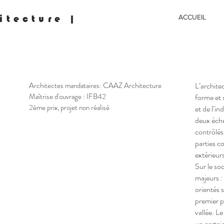
itecture |
ACCUEIL
Architectes mandataires: CAAZ Architecture
L’archite
Maîtrise d'ouvrage : IFB42
forme et s
2ème prix
, projet non réalisé
et de l’in
deux éche
contrôlés
parties c
extérieur
Sur le so
majeurs :
orientés 
premier p
vallée. L
un certai