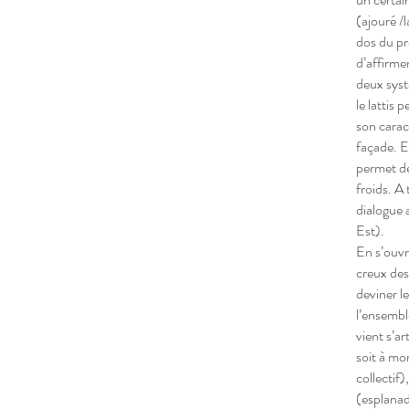
(ajouré /l
dos du pro
d’affirme
deux syst
le lattis
son carac
façade. E
permet de
froids. A
dialogue a
Est).
En s’ouvr
creux des 
deviner le
l’ensembl
vient s’ar
soit à mo
collectif
(esplanad