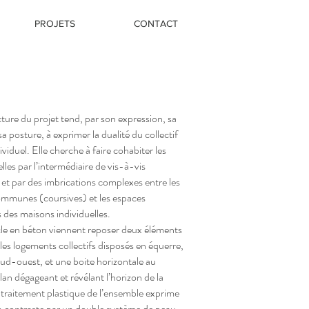
PROJETS
CONTACT
cture du projet tend, par son expression, sa
a posture, à exprimer la dualité du collectif
dividuel. Elle cherche à faire cohabiter les
lles par l’intermédiaire de vis-à-vis
 et par des imbrications complexes entre les
ommunes (coursives) et les espaces
s des maisons individuelles.
cle en béton viennent reposer deux éléments
 les logements collectifs disposés en équerre,
sud-ouest, et une boite horizontale au
lan dégageant et révélant l’horizon de la
e traitement plastique de l’ensemble exprime
n contraste par un double système de peau