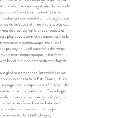
attis et plein/panneautage), afin de révéler le
jet et d’affirmer son intériorité et ainsi
r résolument son orientation. L’usage de ces
èmes de façades s’affirme d’autant plus que
 permet de créer de l’ombre (sud-ouest) et
tère plus ouvert permet de mieux ventiler la
n revanche le panneautage (nord-est)
 se protéger plus efficacement des vents
 travers cette coque opaque, le bâtiment
vec la vieille ville en amont du site (façade
ant généreusement par l’intermédiaire des
coursives et de la faille Est-Ouest, il laisse
 paysage lointain depuis la rue l’intérieur de
e et le cadre ponctuellement. Ce cadrage
ticuler autour d’un escalier ajouré qui appel
nter sur le belvédère (toit du bâtiment
), soit à descendre au cœur du projet
e à proximité de la bibliothèque).